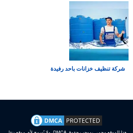
شركة تنظيف خزانات باحد رفيدة
هذا الموقع محمي بموجب حقوق DMCA، ولا يُسمح لأي موقع بنقل