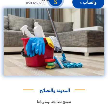
واتساب
0539250793
المدونة والنصائح
تصفح نصائحنا ومدوناتنا