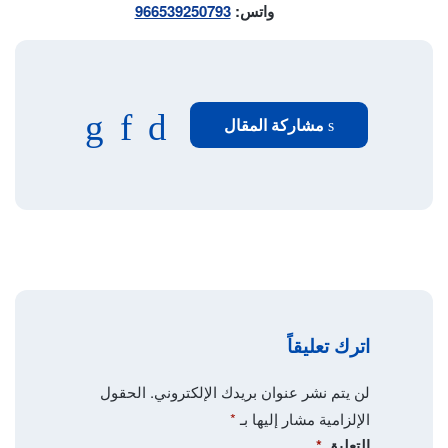
واتس:
966539250793
فيسبوك
تويتر
واتساب
مشاركة المقال
اترك تعليقاً
لن يتم نشر عنوان بريدك الإلكتروني.
الحقول
الإلزامية مشار إليها بـ
*
التعليق
*