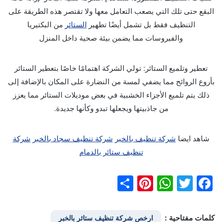
البقع حتى تلك التي يصعب التعامل معها ولا تقتصر هذه الطريقة على
التنظيف فقط بل تشمل أيضًا تطهير
الستائر
من البكتيريا
والفيروسات مما يضمن بيئة صحية داخل المنزل
تعطير وتلميع الستائر: تولي الشركة اهتمامًا خاصًا بتعطير الستائر
بأروع الروائح مما يضفي لمسة من النضارة على المكان بالإضافة إلى
ذلك يتم تلميع الأجزاء الخشبية في بعض موديلات الستائر مما يعزز
من جاذبيتها ويجعلها تبدو وكأنها جديدة.
شاهد ايضا
شركة تنظيف بالخبر
شركة تنظيف سجاد بالخبر
شركة
تنظيف ستائر بالدمام
Pinterest
Share
WhatsApp
Facebook
Twitter
كلمات مفتاحية :
ارخص شركة تنظيف ستائر بالخبر