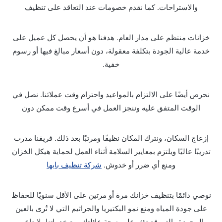
والاستراحات. كما نقدم خصومات عند التعاقد على تنظيف
خزانات منتظم على مدار العام. هدفنا هو أن يحصل كل عميل على
خدمة عالية الجودة بتكلفة معقولة، دون أسعار مبالغ فيها أو رسوم
خفية.
نحرص أيضًا على الالتزام بالمواعيد واحترام وقت عملائنا. نصل في
الوقت المتفق عليه وننجز العمل في أسرع وقت ممكن دون
إزعاج السكان، ونترك المكان نظيفًا ومرتبًا بعد ذلك. فريقنا مدرب
تدريبًا عاليًا ويلتزم بمعايير السلامة أثناء العمل لحماية هيكل الخزان
ومنع أي ضرر أو خدوش.
شركة تنظيف بابها
نوصي دائمًا بتنظيف خزانك مرة أو مرتين على الأقل سنويًا للحفاظ
على جودة المياه ومنع نمو البكتيريا والجراثيم التي لا تُرى بالعين
المجردة والتي قد تؤثر على صحة عائلتك. مع خدماتنا، لا داعي