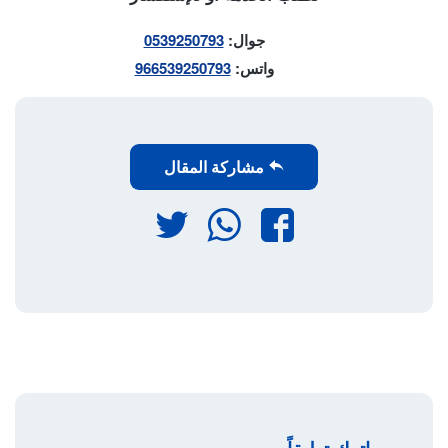
جوال:
0539250793
واتس:
966539250793
مشاركة المقال
فيسبوك
واتساب
تويتر