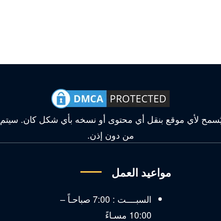
وقع محمي بموجب حقوق DMCA، ولا يُسمح لأي موقع بنقل أي محتوى أو نسخه بأي ش
من دون إذن.
مواعيد العمل
ق
السبــــت : 7:00 صباحـاً –
10:00 مسـاءً