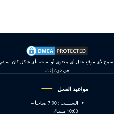
وقع محمي بموجب حقوق DMCA، ولا يُسمح لأي موقع بنقل أي محتوى أو نسخه بأي ش
من دون إذن.
مواعيد العمل
ق
السبــــت : 7:00 صباحـاً –
10:00 مسـاءً