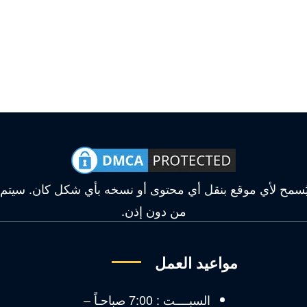
وقع محمي بموجب حقوق DMCA، ولا يُسمح لأي موقع بنقل أي محتوى أو نسخه بأي ش
من دون إذن.
مواعيد العمل
ق
السبــــت : 7:00 صباحـاً –